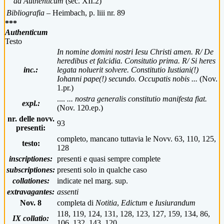
ad Authenticum
(sec. XII.2)
Bibliografia –
Heimbach, p. liii nr. 89
***
Authenticum
Testo
In nomine domini nostri Iesu Christi amen. R/ De
heredibus et falcidia. Consitutio prima. R/ Si heres
inc.:
legata noluerit solvere. Constitutio Iustiani(!)
Iohanni pape(!) secundo. Occupatis nobis ...
(Nov.
1.pr.)
....
... nostra generalis constitutio manifesta fiat.
expl.:
(Nov. 120.ep.)
nr. delle novv.
93
presenti:
completo, mancano tuttavia le Novv. 63, 110, 125,
testo:
128
inscriptiones:
presenti e quasi sempre complete
subscriptiones:
presenti solo in qualche caso
collationes:
indicate nel marg. sup.
extravagantes:
assenti
Nov. 8
completa di
Notitia
,
Edictum
e
Iusiurandum
118, 119, 124, 131, 128, 123, 127, 159, 134, 86,
IX collatio:
106, 132, 143, 120