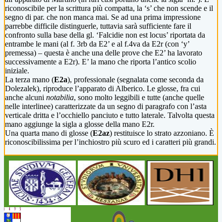
riconoscibile per la scrittura più compatta, la ‘s’ che non scende e il
segno di par. che non manca mai. Se ad una prima impressione
parrebbe difficile distinguerle, tuttavia sarà sufficiente fare il
confronto sulla base della gl. ‘Falcidie non est locus’ riportata da
entrambe le mani (al f. 3rb da E2’ e al f.4va da E2r (con ‘y’
premessa) – questa è anche una delle prove che E2’ ha lavorato
successivamente a E2r). E’ la mano che riporta l’antico scolio
iniziale.
La terza mano (
E2a
), professionale (segnalata come seconda da
Dolezalek), riproduce l’apparato di Alberico. Le glosse, fra cui
anche alcuni
notabilia
, sono molto leggibili e tutte (anche quelle
nelle interlinee) caratterizzate da un segno di paragrafo con l’asta
verticale dritta e l’occhiello panciuto e tutto laterale. Talvolta questa
mano aggiunge la sigla a glosse della mano E2r.
Una quarta mano di glosse (
E2az
) restituisce lo strato azzoniano. È
riconoscibilissima per l’inchiostro più scuro ed i caratteri più grandi.