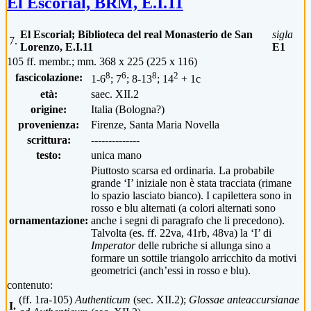
El Escorial, BRM, E.I.11
El Escorial; Biblioteca del real Monasterio de San
sigla
7.
Lorenzo, E.I.11
E1
105 ff. membr.; mm. 368 x 225 (225 x 116)
8
6
8
2
fascicolazione:
1-6
; 7
; 8-13
; 14
+ 1c
età:
saec. XII.2
origine:
Italia (Bologna?)
provenienza:
Firenze, Santa Maria Novella
scrittura:
--------------
testo:
unica mano
Piuttosto scarsa ed ordinaria. La probabile
grande ‘I’ iniziale non è stata tracciata (rimane
lo spazio lasciato bianco). I capilettera sono in
rosso e blu alternati (a colori alternati sono
ornamentazione:
anche i segni di paragrafo che li precedono).
Talvolta (es. ff. 22va, 41rb, 48va) la ‘I’ di
Imperator
delle rubriche si allunga sino a
formare un sottile triangolo arricchito da motivi
geometrici (anch’essi in rosso e blu).
contenuto:
(ff. 1ra-105)
Authenticum
(sec. XII.2);
Glossae anteaccursianae
I.