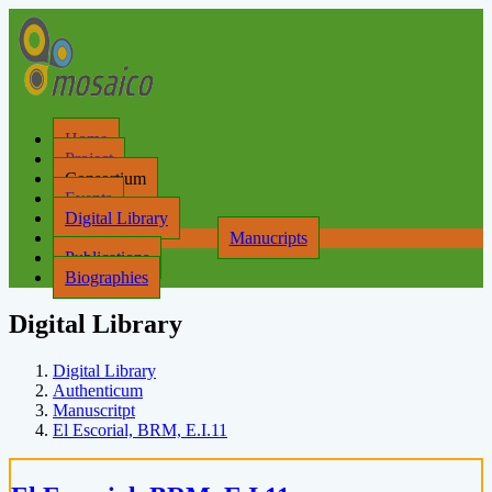
Home
Project
Consortium
Events
Digital Library
Manucripts
Publications
Biographies
Digital Library
Digital Library
Authenticum
Manuscritpt
El Escorial, BRM, E.I.11