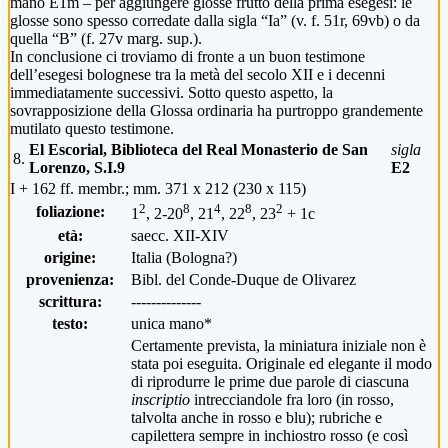
mano E1m – per aggiungere glosse frutto della prima esegesi: le
glosse sono spesso corredate dalla sigla “Ia” (v. f. 51r, 69vb) o da
quella “B” (f. 27v marg. sup.).
In conclusione ci troviamo di fronte a un buon testimone
dell’esegesi bolognese tra la metà del secolo XII e i decenni
immediatamente successivi. Sotto questo aspetto, la
sovrapposizione della Glossa ordinaria ha purtroppo grandemente
mutilato questo testimone.
El Escorial, Biblioteca del Real Monasterio de San
sigla
8.
Lorenzo, S.I.9
E2
I + 162 ff. membr.; mm. 371 x 212 (230 x 115)
2
8
4
8
2
foliazione:
1
, 2-20
, 21
, 22
, 23
+ 1c
età:
saecc. XII-XIV
origine:
Italia (Bologna?)
provenienza:
Bibl. del Conde-Duque de Olivarez
scrittura:
--------------
testo:
unica mano*
Certamente prevista, la miniatura iniziale non è
stata poi eseguita. Originale ed elegante il modo
di riprodurre le prime due parole di ciascuna
inscriptio
intrecciandole fra loro (in rosso,
talvolta anche in rosso e blu); rubriche e
capilettera sempre in inchiostro rosso (e così