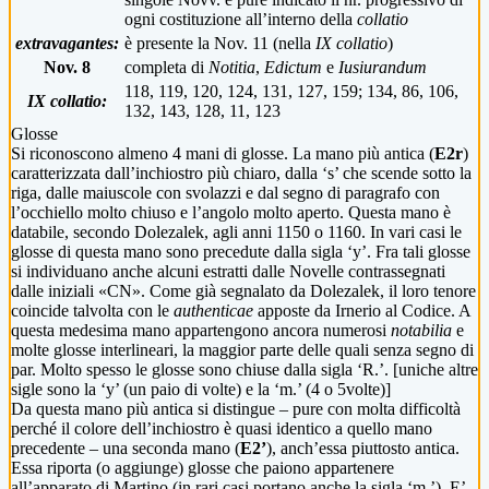
ogni costituzione all’interno della
collatio
extravagantes:
è presente la Nov. 11 (nella
IX collatio
)
Nov. 8
completa di
Notitia
,
Edictum
e
Iusiurandum
118, 119, 120, 124, 131, 127, 159; 134, 86, 106,
IX collatio:
132, 143, 128, 11, 123
Glosse
Si riconoscono almeno 4 mani di glosse. La mano più antica (
E2r
)
caratterizzata dall’inchiostro più chiaro, dalla ‘s’ che scende sotto la
riga, dalle maiuscole con svolazzi e dal segno di paragrafo con
l’occhiello molto chiuso e l’angolo molto aperto. Questa mano è
databile, secondo Dolezalek, agli anni 1150 o 1160. In vari casi le
glosse di questa mano sono precedute dalla sigla ‘y’. Fra tali glosse
si individuano anche alcuni estratti dalle Novelle contrassegnati
dalle iniziali «CN». Come già segnalato da Dolezalek, il loro tenore
coincide talvolta con le
authenticae
apposte da Irnerio al Codice. A
questa medesima mano appartengono ancora numerosi
notabilia
e
molte glosse interlineari, la maggior parte delle quali senza segno di
par. Molto spesso le glosse sono chiuse dalla sigla ‘R.’. [uniche altre
sigle sono la ‘y’ (un paio di volte) e la ‘m.’ (4 o 5volte)]
Da questa mano più antica si distingue – pure con molta difficoltà
perché il colore dell’inchiostro è quasi identico a quello mano
precedente – una seconda mano (
E2’
), anch’essa piuttosto antica.
Essa riporta (o aggiunge) glosse che paiono appartenere
all’apparato di Martino (in rari casi portano anche la sigla ‘m.’). E’