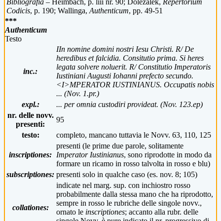
Bibliografia –
Heimbach, p. liii nr. 90; Dolezalek,
Repertorium
Codicis
, p. 190; Wallinga,
Authenticum
, pp. 49-51
***
Authenticum
Testo
IIn nomine domini nostri Iesu Christi. R/ De
heredibus et falcidia. Consitutio prima. Si heres
legata solvere noluerit. R/ Constitutio Imperatoris
inc.:
Iustiniani Augusti Iohanni prefecto secundo.
<I>MPERATOR IUSTINIANUS. Occupatis nobis
... (Nov. 1.pr.)
expl.:
... per omnia custodiri provideat. (Nov. 123.ep)
nr. delle novv.
95
presenti:
testo:
completo, mancano tuttavia le Novv. 63, 110, 125
presenti (le prime due parole, solitamente
inscriptiones:
Imperator Iustinianus
, sono riprodotte in modo da
formare un ricamo in rosso talvolta in rosso e blu)
subscriptiones:
presenti solo in qualche caso (es. nov. 8; 105)
indicate nel marg. sup. con inchiostro rosso
probabilmente dalla stessa mano che ha riprodotto,
sempre in rosso le rubriche delle singole novv.,
collationes:
ornato le
inscriptiones
; accanto alla rubr. delle
singole Novv. è pure indicato il nr. progressivo di