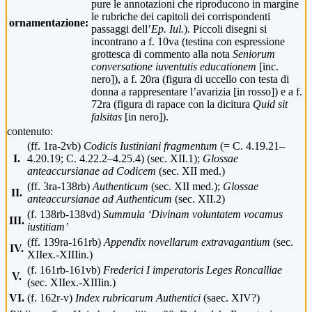
pure le annotazioni che riproducono in margine
le rubriche dei capitoli dei corrispondenti
ornamentazione:
passaggi dell’
Ep. Iul.
). Piccoli disegni si
incontrano a f. 10va (testina con espressione
grottesca di commento alla nota
Seniorum
conversatione iuventutis educationem
[inc.
nero]), a f. 20ra (figura di uccello con testa di
donna a rappresentare l’avarizia [in rosso]) e a f.
72ra (figura di rapace con la dicitura
Quid sit
falsitas
[in nero]).
contenuto:
(ff. 1ra-2vb)
Codicis Iustiniani fragmentum
(= C. 4.19.21–
I.
4.20.19; C. 4.22.2–4.25.4) (sec. XII.1);
Glossae
anteaccursianae ad Codicem
(sec. XII med.)
(ff. 3ra-138rb)
Authenticum
(sec. XII med.);
Glossae
II.
anteaccursianae ad Authenticum
(sec. XII.2)
(f. 138rb-138vd)
Summula ‘Divinam voluntatem vocamus
III.
iustitiam’
(ff. 139ra-161rb)
Appendix novellarum extravagantium
(sec.
IV.
XIIex.-XIIIin.)
(f. 161rb-161vb)
Frederici I imperatoris Leges Roncalliae
V.
(sec. XIIex.-XIIIin.)
VI.
(f. 162r-v)
Index rubricarum Authentici
(saec. XIV?)